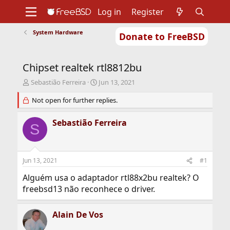
Log in
Register
System Hardware
Donate to FreeBSD
Home
About
Get FreeBSD
Documentation
Community
Developers
Chipset realtek rtl8812bu
Support
Foundation
T
S
Sebastião Ferreira
Jun 13, 2021
h
t
r
Not open for further replies.
a
e
r
a
t
Sebastião Ferreira
S
d
d
s
a
t
t
a
e
Jun 13, 2021
#1
r
t
Alguém usa o adaptador rtl88x2bu realtek? O
e
freebsd13 não reconhece o driver.
r
Alain De Vos