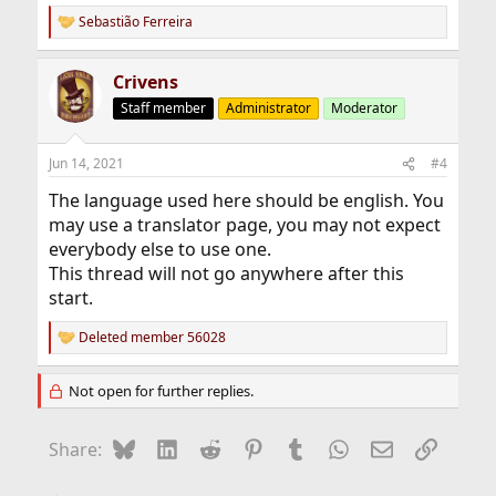
Sebastião Ferreira
R
e
a
Crivens
c
t
Staff member
Administrator
Moderator
i
o
n
Jun 14, 2021
#4
s
:
The language used here should be english. You
may use a translator page, you may not expect
everybody else to use one.
This thread will not go anywhere after this
start.
Deleted member 56028
R
e
a
Not open for further replies.
c
t
i
Bluesky
LinkedIn
Reddit
Pinterest
Tumblr
WhatsApp
Email
Link
Share:
o
n
s